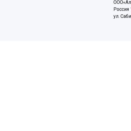
ООО«Ал
Россия 
ул. Саб