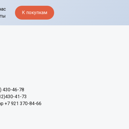
нас
К покупкам
кты
2) 430-46-78
12)430-41-73
p +7 921 370-84-66