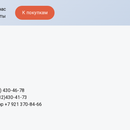
нас
К покупкам
кты
2) 430-46-78
12)430-41-73
p +7 921 370-84-66