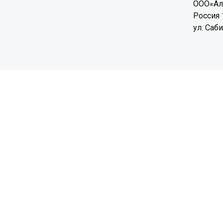
ООО«Ал
Россия 
ул. Саб